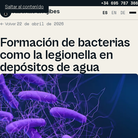
+34 695 787 366
Saltar al contenido
Tuberías
&
Aljibes
ES
EN
DE
22 de abril de 2026
← Volver
Servicios
Formación de bacterias
Zonas
como la legionella en
Blog
depósitos de agua
Quiénes somos
Contacto