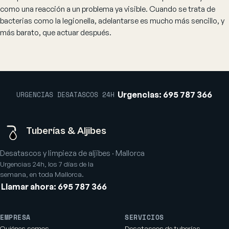
como una reacción a un problema ya visible. Cuando se trata de
bacterias como la legionella, adelantarse es mucho más sencillo, y
más barato, que actuar después.
Urgencias: 695 787 366
URGENCIAS DESATASCOS 24H
Tuberías
&
Aljibes
Desatascos y limpieza de aljibes · Mallorca
Urgencias 24h, los 7 días de la
semana, en toda Mallorca.
Llamar ahora: 695 787 366
EMPRESA
SERVICIOS
Quiénes somos
Desatascos de tuberías